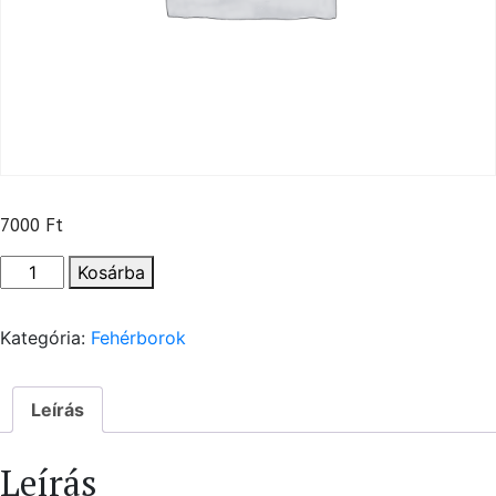
7000
Ft
Egri
Kosárba
Chardonnay
Battonage
Kategória:
Fehérborok
mennyiség
Leírás
Leírás