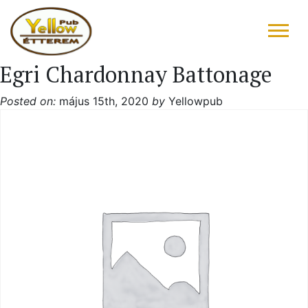
Egri Chardonnay Battonage
FŐOLDAL
Posted on:
május 15th, 2020
by
Yellowpub
ÉTLAP – ITALLAP
KONYHAFŐNÖK AJÁNLATA
RÓLUNK ÍRTÁK
“DRIVE IN”
GALÉRIA
KAPCSOLAT