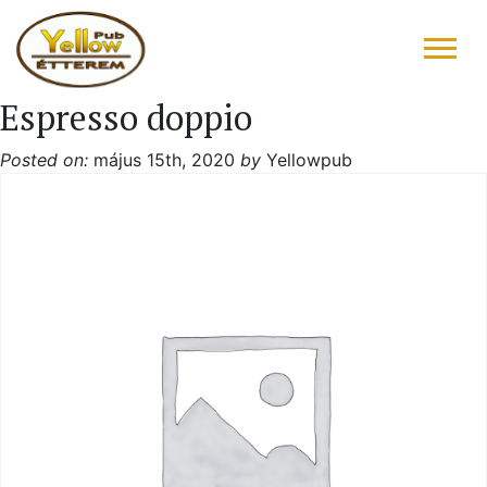
Espresso doppio
FŐOLDAL
Posted on:
május 15th, 2020
by
Yellowpub
ÉTLAP – ITALLAP
KONYHAFŐNÖK AJÁNLATA
RÓLUNK ÍRTÁK
“DRIVE IN”
GALÉRIA
KAPCSOLAT