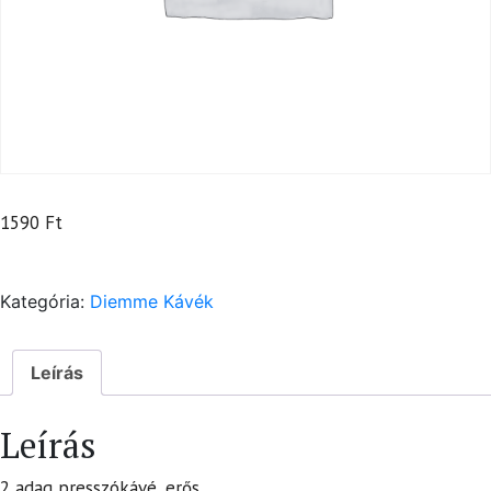
1590
Ft
Kategória:
Diemme Kávék
Leírás
Leírás
2 adag presszókávé, erős