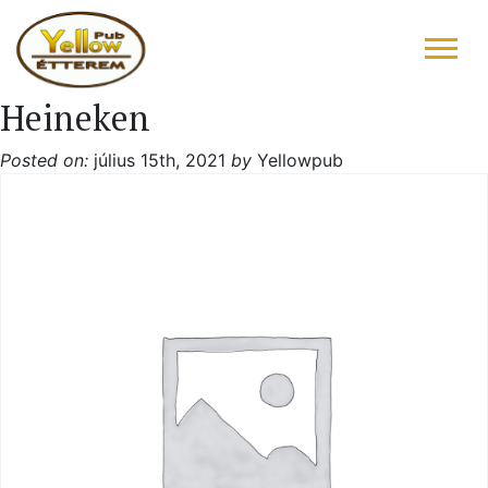
Heineken
FŐOLDAL
Posted on:
július 15th, 2021
by
Yellowpub
ÉTLAP – ITALLAP
KONYHAFŐNÖK AJÁNLATA
RÓLUNK ÍRTÁK
“DRIVE IN”
GALÉRIA
KAPCSOLAT