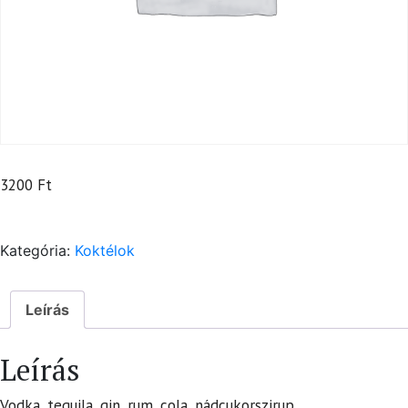
3200
Ft
Kategória:
Koktélok
Leírás
Leírás
Vodka, tequila, gin, rum, cola, nádcukorszirup