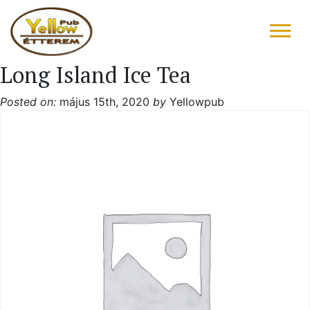
Long Island Ice Tea
FŐOLDAL
Posted on:
május 15th, 2020
by
Yellowpub
ÉTLAP – ITALLAP
KONYHAFŐNÖK AJÁNLATA
RÓLUNK ÍRTÁK
“DRIVE IN”
GALÉRIA
KAPCSOLAT