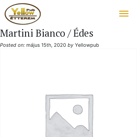
Martini Bianco / Édes
FŐOLDAL
Posted on:
május 15th, 2020
by
Yellowpub
ÉTLAP – ITALLAP
KONYHAFŐNÖK AJÁNLATA
RÓLUNK ÍRTÁK
“DRIVE IN”
GALÉRIA
KAPCSOLAT