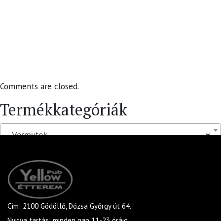
Comments are closed.
Termékkategóriák
Vermutok
×
Cím: 2100 Gödöllő, Dózsa Győrgy út 64.
Nyitva tartás: minden nap 11-23 óráig