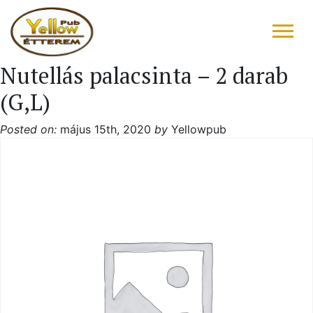
Nutellás palacsinta – 2 darab
FŐOLDAL
(G,L)
ÉTLAP – ITALLAP
Posted on:
május 15th, 2020
by
Yellowpub
KONYHAFŐNÖK AJÁNLATA
RÓLUNK ÍRTÁK
“DRIVE IN”
GALÉRIA
KAPCSOLAT