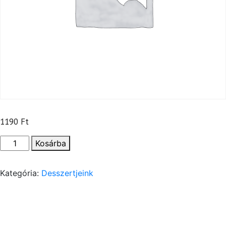
1190
Ft
Nutellás
Kosárba
palacsinta
-
Kategória:
Desszertjeink
2
darab
(G,L)
mennyiség