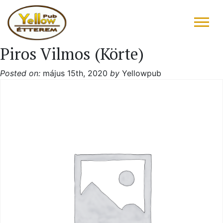
Piros Vilmos (Körte)
FŐOLDAL
Posted on:
május 15th, 2020
by
Yellowpub
ÉTLAP – ITALLAP
KONYHAFŐNÖK AJÁNLATA
RÓLUNK ÍRTÁK
“DRIVE IN”
GALÉRIA
KAPCSOLAT