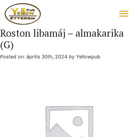
Roston libamáj – almakarika
FŐOLDAL
(G)
ÉTLAP – ITALLAP
Posted on:
április 30th, 2024
by
Yellowpub
KONYHAFŐNÖK AJÁNLATA
RÓLUNK ÍRTÁK
“DRIVE IN”
GALÉRIA
KAPCSOLAT