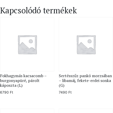
Kapcsolódó termékek
Fokhagymás kacsacomb –
Sertésszűz pankó morzsában
burgonyapüré, párolt
– libamáj, fekete-erdei sonka
káposzta (L)
(G)
6790
Ft
7490
Ft