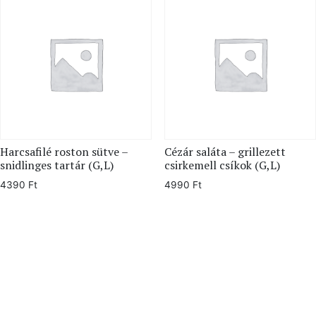
Harcsafilé roston sütve –
Cézár saláta – grillezett
snidlinges tartár (G,L)
csirkemell csíkok (G,L)
4390
Ft
4990
Ft