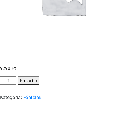
9290
Ft
Roston
Kosárba
libamáj
–
Kategória:
Főételek
almakarika
(G)
mennyiség