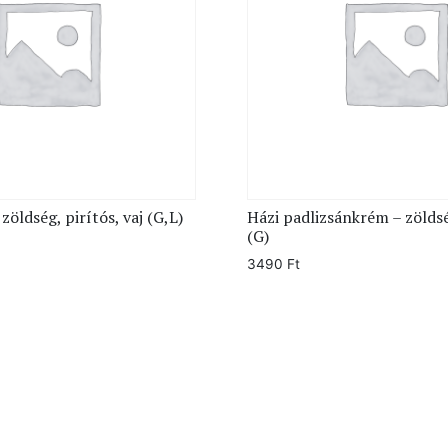
zöldség, pirítós, vaj (G,L)
Házi padlizsánkrém – zöldsé
(G)
3490
Ft