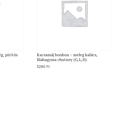
g, pirítós
Kacsamáj bonbon – meleg kalács,
lilahagyma chutney (G,L,D)
5290
Ft