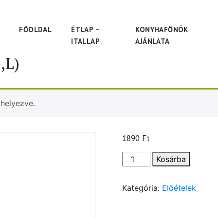
FŐOLDAL
ÉTLAP –
KONYHAFŐNÖK
ITALLAP
AJÁNLATA
,L)
 helyezve.
1890
Ft
Hortobágyi
Kosárba
húsos
palacsinta
Kategória:
Előételek
(G,L)
mennyiség