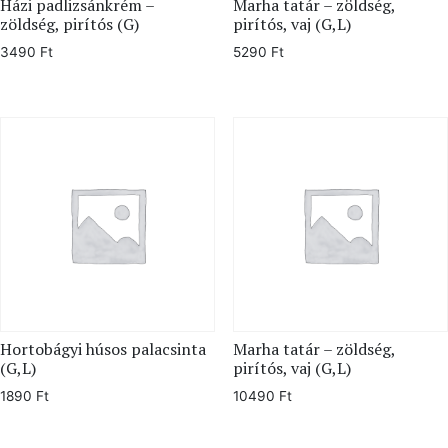
Házi padlizsánkrém –
Marha tatár – zöldség,
zöldség, pirítós (G)
pirítós, vaj (G,L)
3490
Ft
5290
Ft
Hortobágyi húsos palacsinta
Marha tatár – zöldség,
(G,L)
pirítós, vaj (G,L)
1890
Ft
10490
Ft