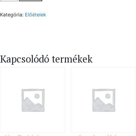
bonbon
–
Kategória:
Előételek
meleg
kalács,
lilahagyma
chutney
(G,L,D)
mennyiség
Kapcsolódó termékek