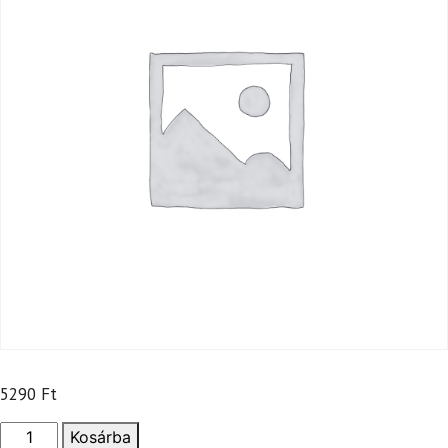
5290
Ft
Kacsamáj
Kosárba