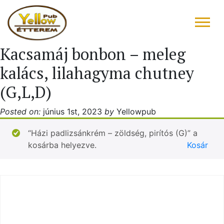
Kacsamáj bonbon – meleg
FŐOLDAL
kalács, lilahagyma chutney
ÉTLAP – ITALLAP
(G,L,D)
KONYHAFŐNÖK AJÁNLATA
Posted on:
június 1st, 2023
by
Yellowpub
RÓLUNK ÍRTÁK
“Házi padlizsánkrém – zöldség, pirítós (G)” a
kosárba helyezve.
Kosár
“DRIVE IN”
GALÉRIA
KAPCSOLAT