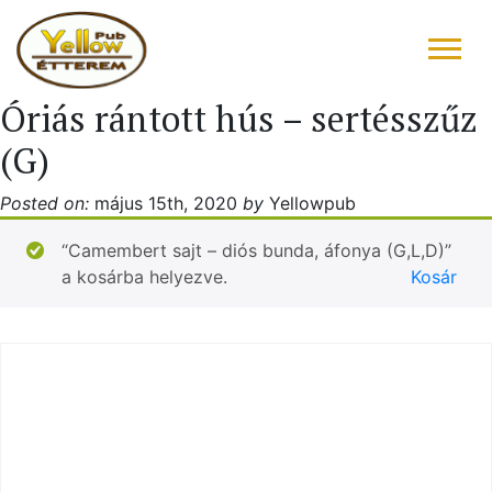
Óriás rántott hús – sertésszűz
FŐOLDAL
(G)
ÉTLAP – ITALLAP
Posted on:
május 15th, 2020
by
Yellowpub
KONYHAFŐNÖK AJÁNLATA
“Camembert sajt – diós bunda, áfonya (G,L,D)”
a kosárba helyezve.
Kosár
RÓLUNK ÍRTÁK
“DRIVE IN”
GALÉRIA
KAPCSOLAT