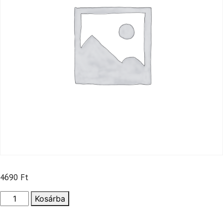
4690
Ft
Óriás
Kosárba
rántott
hús