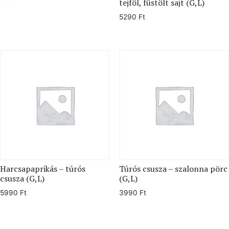
tejföl, füstölt sajt (G,L)
5290
Ft
Harcsapaprikás – túrós
Túrós csusza – szalonna pörc
csusza (G,L)
(G,L)
5990
Ft
3990
Ft