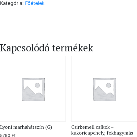
Kategória:
Főételek
–
sertésszűz
(G)
mennyiség
Kapcsolódó termékek
Lyoni marhahátszín (G)
Csirkemell csíkok –
kukoricapehely, fokhagymás
5790
Ft