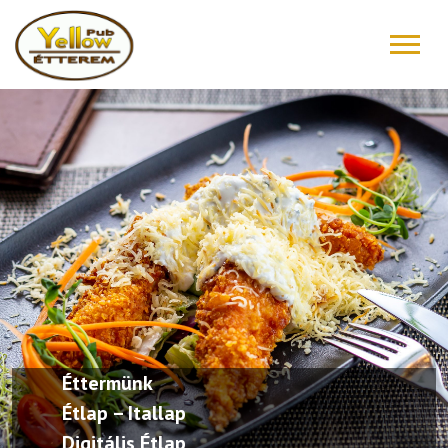
FŐOLDAL
ÉTLAP – ITALLAP
KONYHAFŐNÖK AJÁNLATA
RÓLUNK ÍRTÁK
“DRIVE IN”
GALÉRIA
Éttermünk
KAPCSOLAT
Étlap – Itallap
Digitális Étlap