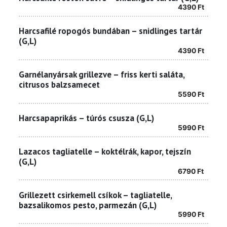
4390
Ft
Harcsafilé ropogós bundában – snidlinges tartár
(G,L)
4390
Ft
Garnélanyársak grillezve – friss kerti saláta,
citrusos balzsamecet
5590
Ft
Harcsapaprikás – túrós csusza (G,L)
5990
Ft
Lazacos tagliatelle – koktélrák, kapor, tejszín
(G,L)
6790
Ft
Grillezett csirkemell csíkok – tagliatelle,
bazsalikomos pesto, parmezán (G,L)
5990
Ft