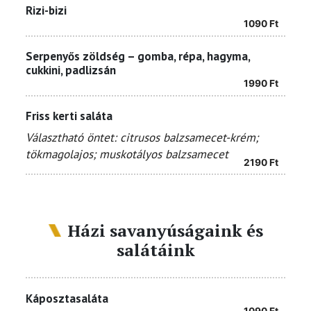
Rizi-bizi
1090
Ft
Serpenyős zöldség – gomba, répa, hagyma,
cukkini, padlizsán
1990
Ft
Friss kerti saláta
Választható öntet: citrusos balzsamecet-krém;
tökmagolajos; muskotályos balzsamecet
2190
Ft
Házi savanyúságaink és
salátáink
Káposztasaláta