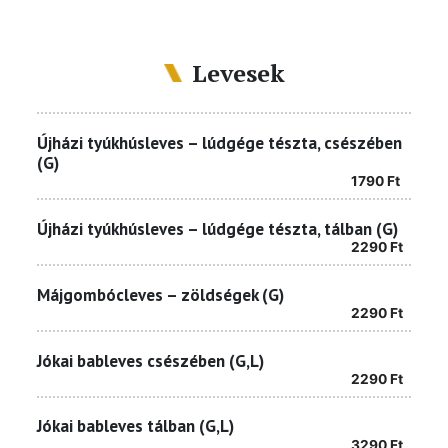
Levesek
Újházi tyúkhúsleves – lúdgége tészta, csészében
(G)
1790
Ft
Újházi tyúkhúsleves – lúdgége tészta, tálban (G)
2290
Ft
Májgombócleves – zöldségek (G)
2290
Ft
Jókai bableves csészében (G,L)
2290
Ft
Jókai bableves tálban (G,L)
3290
Ft