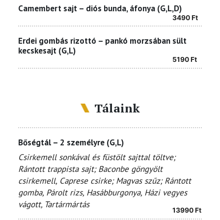
Camembert sajt – diós bunda, áfonya (G,L,D)
3490
Ft
Erdei gombás rizottó – pankó morzsában sült
kecskesajt (G,L)
5190
Ft
Tálaink
Bőségtál – 2 személyre (G,L)
Csirkemell sonkával és füstölt sajttal töltve;
Rántott trappista sajt; Baconbe göngyölt
csirkemell, Caprese csirke; Magvas szűz; Rántott
gomba,
Párolt rizs, Hasábburgonya, Házi vegyes
vágott, Tartármártás
13990
Ft