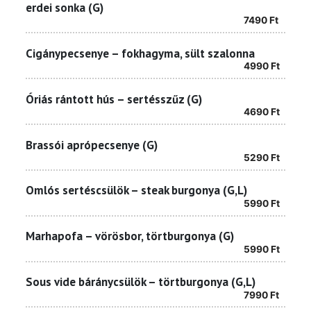
erdei sonka (G)
7490
Ft
Cigánypecsenye – fokhagyma, sült szalonna
4990
Ft
Óriás rántott hús – sertésszűz (G)
4690
Ft
Brassói aprópecsenye (G)
5290
Ft
Omlós sertéscsülök – steak burgonya (G,L)
5990
Ft
Marhapofa – vörösbor, törtburgonya (G)
5990
Ft
Sous vide báránycsülök – törtburgonya (G,L)
7990
Ft