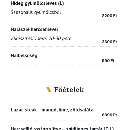
Hideg gyümölcsleves (L)
Szezonális gyümölcsből
2290
Ft
Halászlé harcsafilével
Elkészítési ideje: 20-30 perc
3690
Ft
Halbelsőség
990
Ft
Főételek
Lazac steak – mangó, lime, zöldsaláta
6890
Ft
Harcsafilé roston sütve – snidlinges tartár (G,L)