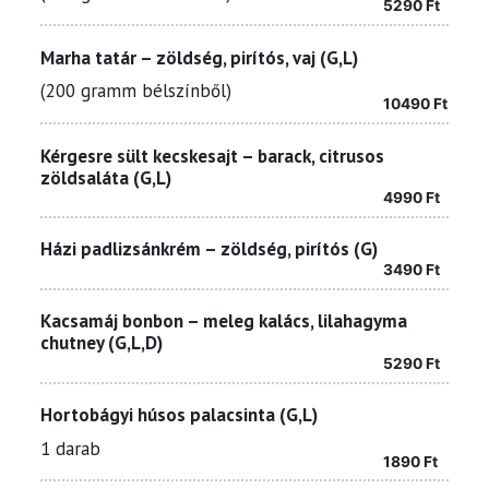
5290
Ft
Marha tatár – zöldség, pirítós, vaj (G,L)
(200 gramm bélszínből)
10490
Ft
Kérgesre sült kecskesajt – barack, citrusos
zöldsaláta (G,L)
4990
Ft
Házi padlizsánkrém – zöldség, pirítós (G)
3490
Ft
Kacsamáj bonbon – meleg kalács, lilahagyma
chutney (G,L,D)
5290
Ft
Hortobágyi húsos palacsinta (G,L)
1 darab
1890
Ft