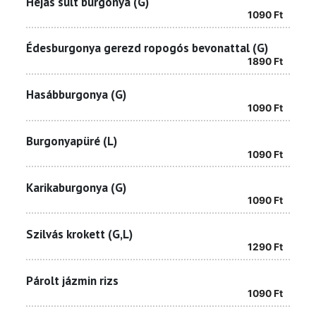
Héjas sült burgonya (G)
1090
Ft
Édesburgonya gerezd ropogós bevonattal (G)
1890
Ft
Hasábburgonya (G)
1090
Ft
Burgonyapüré (L)
1090
Ft
Karikaburgonya (G)
1090
Ft
Szilvás krokett (G,L)
1290
Ft
Párolt jázmin rizs
1090
Ft