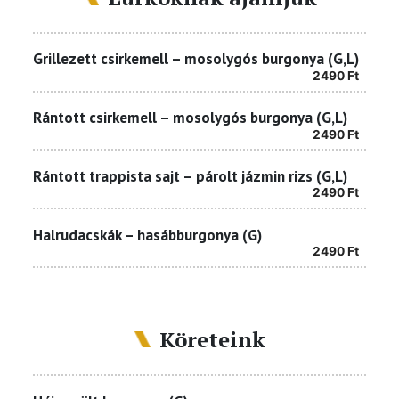
Grillezett csirkemell – mosolygós burgonya (G,L)
2490
Ft
Rántott csirkemell – mosolygós burgonya (G,L)
2490
Ft
Rántott trappista sajt – párolt jázmin rizs (G,L)
2490
Ft
Halrudacskák – hasábburgonya (G)
2490
Ft
Köreteink