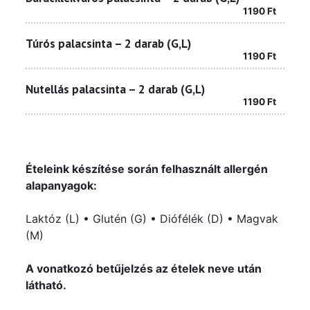
1190
Ft
Túrós palacsinta – 2 darab (G,L)
1190
Ft
Nutellás palacsinta – 2 darab (G,L)
1190
Ft
Ételeink készítése során felhasznált allergén
alapanyagok:
Laktóz (L) • Glutén (G) • Diófélék (D) • Magvak
(M)
A vonatkozó betűjelzés az ételek neve után
látható.