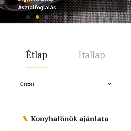
Asztalfoglalás
Étlap
Itallap
Konyhafőnök ajánlata