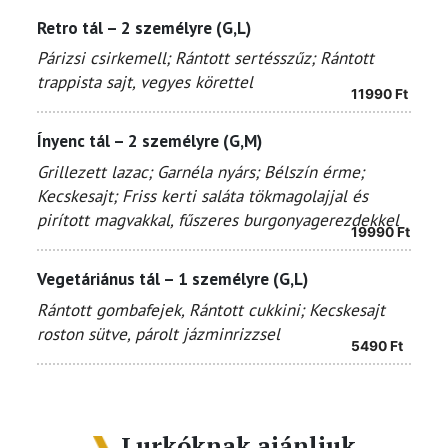
Retro tál – 2 személyre (G,L)
Párizsi csirkemell; Rántott sertésszűz; Rántott
trappista sajt, vegyes körettel
11990
Ft
Ínyenc tál – 2 személyre (G,M)
Grillezett lazac; Garnéla nyárs; Bélszín érme;
Kecskesajt; Friss kerti saláta tökmagolajjal és
pirított magvakkal, fűszeres burgonyagerezdekkel
19990
Ft
Vegetáriánus tál – 1 személyre (G,L)
Rántott gombafejek, Rántott cukkini; Kecskesajt
roston sütve, párolt jázminrizzsel
5490
Ft
Lurkóknak ajánljuk