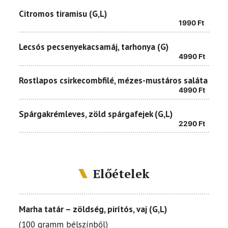
Citromos tiramisu (G,L)
1990
Ft
Lecsós pecsenyekacsamáj, tarhonya (G)
4990
Ft
Rostlapos csirkecombfilé, mézes-mustáros saláta
4990
Ft
Spárgakrémleves, zöld spárgafejek (G,L)
2290
Ft
Előételek
Marha tatár – zöldség, pirítós, vaj (G,L)
(100 gramm bélszínből)