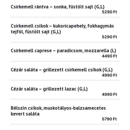
Csirkemell rántva – sonka, füstölt sajt (G,L)
5290
Ft
Csirkemell csíkok – kukoricapehely, fokhagymás
tejföl, füstölt sajt (G,L)
5290
Ft
Csirkemell caprese – paradicsom, mozzarella (L)
4490
Ft
Cézár saláta – grillezett csirkemell csíkok (G,L)
4990
Ft
Cézár saláta – grillezett lazac (G,L)
4990
Ft
Bélszín csíkok, muskotályos-balzsamecetes
kevert saláta
5790
Ft