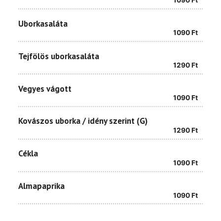
1090
Ft
Uborkasaláta
1090
Ft
Tejfölös uborkasaláta
1290
Ft
Vegyes vágott
1090
Ft
Kovászos uborka / idény szerint (G)
1290
Ft
Cékla
1090
Ft
Almapaprika
1090
Ft