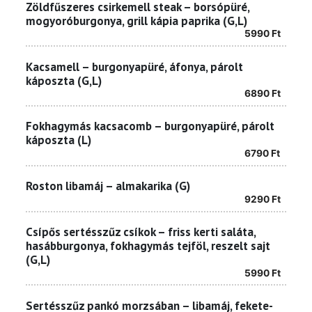
Zöldfűszeres csirkemell steak – borsópüré,
mogyoróburgonya, grill kápia paprika (G,L)
5990
Ft
Kacsamell – burgonyapüré, áfonya, párolt
káposzta (G,L)
6890
Ft
Fokhagymás kacsacomb – burgonyapüré, párolt
káposzta (L)
6790
Ft
Roston libamáj – almakarika (G)
9290
Ft
Csípős sertésszűz csíkok – friss kerti saláta,
hasábburgonya, fokhagymás tejföl, reszelt sajt
(G,L)
5990
Ft
Sertésszűz pankó morzsában – libamáj, fekete-