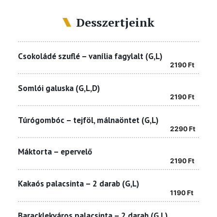
Desszertjeink
Csokoládé szuflé – vanília fagylalt (G,L)
2190
Ft
Somlói galuska (G,L,D)
2190
Ft
Túrógombóc – tejföl, málnaöntet (G,L)
2290
Ft
Máktorta – epervelő
2190
Ft
Kakaós palacsinta – 2 darab (G,L)
1190
Ft
Baracklekváros palacsinta – 2 darab (G,L)