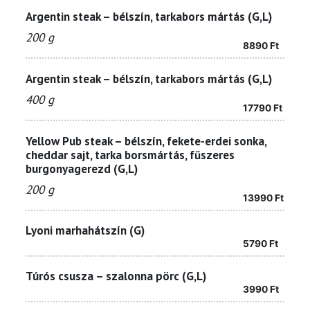
Argentin steak – bélszín, tarkabors mártás (G,L)
200 g
8890
Ft
Argentin steak – bélszín, tarkabors mártás (G,L)
400 g
17790
Ft
Yellow Pub steak – bélszín, fekete-erdei sonka,
cheddar sajt, tarka borsmártás, fűszeres
burgonyagerezd (G,L)
200 g
13990
Ft
Lyoni marhahátszín (G)
5790
Ft
Túrós csusza – szalonna pörc (G,L)
3990
Ft