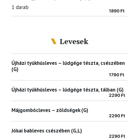
1 darab
1890
Ft
Levesek
Újházi tyúkhúsleves – lúdgége tészta, csészében
(G)
1790
Ft
Újházi tyúkhúsleves – lúdgége tészta, tálban (G)
2290
Ft
Májgombócleves – zöldségek (G)
2290
Ft
Jókai bableves csészében (G,L)
2290
Ft