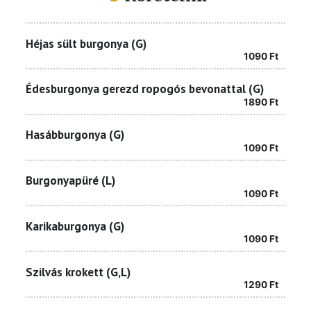
Héjas sült burgonya (G)
1090
Ft
Édesburgonya gerezd ropogós bevonattal (G)
1890
Ft
Hasábburgonya (G)
1090
Ft
Burgonyapüré (L)
1090
Ft
Karikaburgonya (G)
1090
Ft
Szilvás krokett (G,L)
1290
Ft