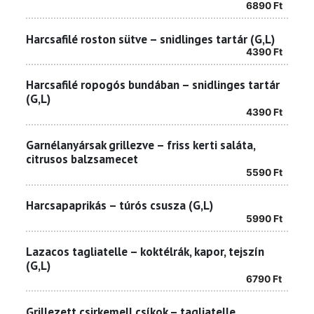
6890
Ft
Harcsafilé roston sütve – snidlinges tartár (G,L)
4390
Ft
Harcsafilé ropogós bundában – snidlinges tartár
(G,L)
4390
Ft
Garnélanyársak grillezve – friss kerti saláta,
citrusos balzsamecet
5590
Ft
Harcsapaprikás – túrós csusza (G,L)
5990
Ft
Lazacos tagliatelle – koktélrák, kapor, tejszín
(G,L)
6790
Ft
Grillezett csirkemell csíkok – tagliatelle,