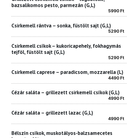
bazsalikomos pesto, parmezán (G,L)
5990
Ft
Csirkemell rántva – sonka, füstölt sajt (G,L)
5290
Ft
Csirkemell csíkok – kukoricapehely, fokhagymás
tejföl, füstölt sajt (G,L)
5290
Ft
Csirkemell caprese – paradicsom, mozzarella (L)
4490
Ft
Cézár saláta – grillezett csirkemell csíkok (G,L)
4990
Ft
Cézár saláta – grillezett lazac (G,L)
4990
Ft
Bélszín csíkok, muskotályos-balzsamecetes