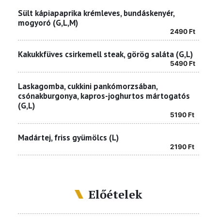
Sült kápiapaprika krémleves, bundáskenyér,
mogyoró (G,L,M)
2490
Ft
Kakukkfüves csirkemell steak, görög saláta (G,L)
5490
Ft
Laskagomba, cukkini pankómorzsában,
csónakburgonya, kapros-joghurtos mártogatós
(G,L)
5190
Ft
Madártej, friss gyümölcs (L)
2190
Ft
Előételek