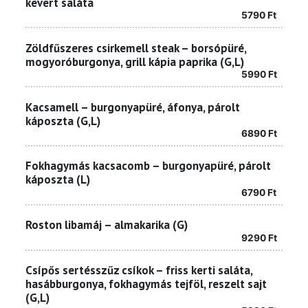
kevert saláta
5790
Ft
Zöldfűszeres csirkemell steak – borsópüré,
mogyoróburgonya, grill kápia paprika (G,L)
5990
Ft
Kacsamell – burgonyapüré, áfonya, párolt
káposzta (G,L)
6890
Ft
Fokhagymás kacsacomb – burgonyapüré, párolt
káposzta (L)
6790
Ft
Roston libamáj – almakarika (G)
9290
Ft
Csípős sertésszűz csíkok – friss kerti saláta,
hasábburgonya, fokhagymás tejföl, reszelt sajt
(G,L)