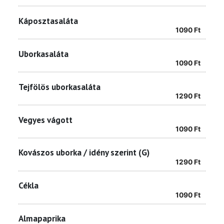
Káposztasaláta
1090
Ft
Uborkasaláta
1090
Ft
Tejfölös uborkasaláta
1290
Ft
Vegyes vágott
1090
Ft
Kovászos uborka / idény szerint (G)
1290
Ft
Cékla
1090
Ft
Almapaprika