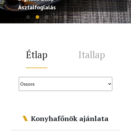
Asztalfoglalás
Étlap
Itallap
Konyhafőnök ajánlata