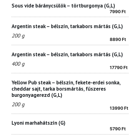
Sous vide báránycsülök – törtburgonya (G,L)
7990
Ft
Argentin steak – bélszín, tarkabors mártás (G,L)
200 g
8890
Ft
Argentin steak – bélszín, tarkabors mártás (G,L)
400 g
17790
Ft
Yellow Pub steak – bélszín, fekete-erdei sonka,
cheddar sajt, tarka borsmártás, fűszeres
burgonyagerezd (G,L)
200 g
13990
Ft
Lyoni marhahátszín (G)
5790
Ft