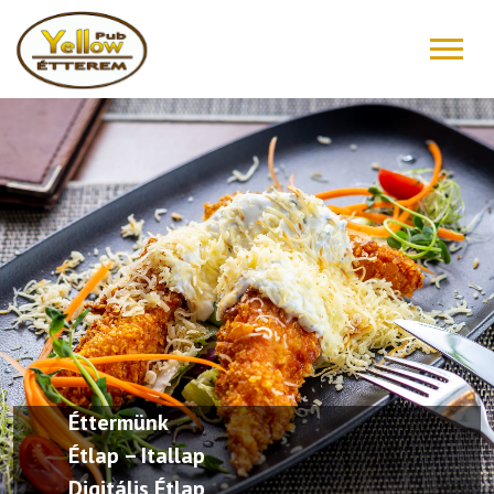
FŐOLDAL
ÉTLAP – ITALLAP
KONYHAFŐNÖK AJÁNLATA
RÓLUNK ÍRTÁK
“DRIVE IN”
GALÉRIA
Éttermünk
KAPCSOLAT
Étlap – Itallap
Digitális Étlap