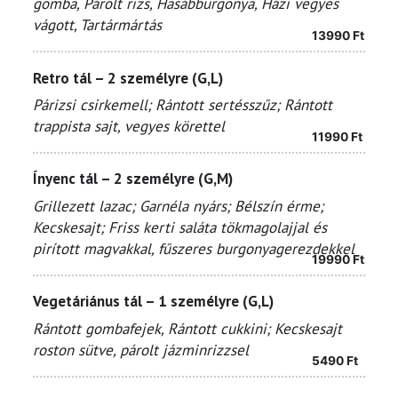
gomba,
Párolt rizs, Hasábburgonya, Házi vegyes
vágott, Tartármártás
13990
Ft
Retro tál – 2 személyre (G,L)
Párizsi csirkemell; Rántott sertésszűz; Rántott
trappista sajt, vegyes körettel
11990
Ft
Ínyenc tál – 2 személyre (G,M)
Grillezett lazac; Garnéla nyárs; Bélszín érme;
Kecskesajt; Friss kerti saláta tökmagolajjal és
pirított magvakkal, fűszeres burgonyagerezdekkel
19990
Ft
Vegetáriánus tál – 1 személyre (G,L)
Rántott gombafejek, Rántott cukkini; Kecskesajt
roston sütve, párolt jázminrizzsel
5490
Ft