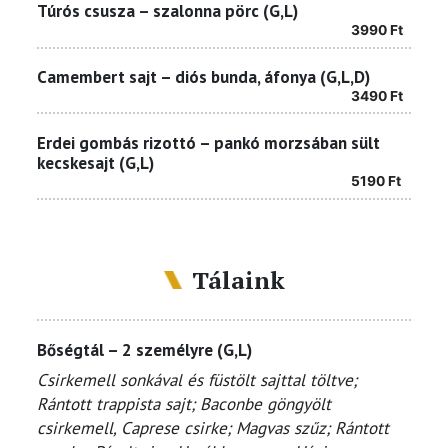
Túrós csusza – szalonna pörc (G,L)
3990
Ft
Camembert sajt – diós bunda, áfonya (G,L,D)
3490
Ft
Erdei gombás rizottó – pankó morzsában sült
kecskesajt (G,L)
5190
Ft
Tálaink
Bőségtál – 2 személyre (G,L)
Csirkemell sonkával és füstölt sajttal töltve;
Rántott trappista sajt; Baconbe göngyölt
csirkemell, Caprese csirke; Magvas szűz; Rántott