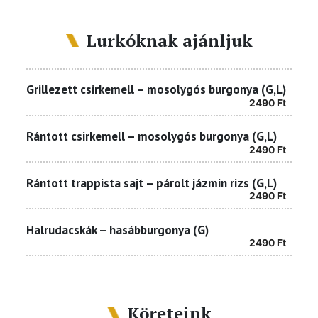
Lurkóknak ajánljuk
Grillezett csirkemell – mosolygós burgonya (G,L)
2490
Ft
Rántott csirkemell – mosolygós burgonya (G,L)
2490
Ft
Rántott trappista sajt – párolt jázmin rizs (G,L)
2490
Ft
Halrudacskák – hasábburgonya (G)
2490
Ft
Köreteink