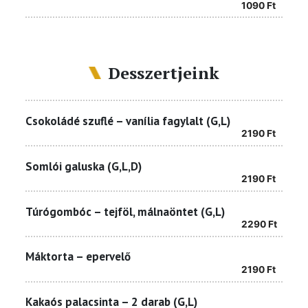
1090
Ft
Desszertjeink
Csokoládé szuflé – vanília fagylalt (G,L)
2190
Ft
Somlói galuska (G,L,D)
2190
Ft
Túrógombóc – tejföl, málnaöntet (G,L)
2290
Ft
Máktorta – epervelő
2190
Ft
Kakaós palacsinta – 2 darab (G,L)