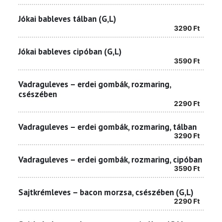
Jókai bableves tálban (G,L)
3290
Ft
Jókai bableves cipóban (G,L)
3590
Ft
Vadraguleves – erdei gombák, rozmaring,
csészében
2290
Ft
Vadraguleves – erdei gombák, rozmaring, tálban
3290
Ft
Vadraguleves – erdei gombák, rozmaring, cipóban
3590
Ft
Sajtkrémleves – bacon morzsa, csészében (G,L)
2290
Ft