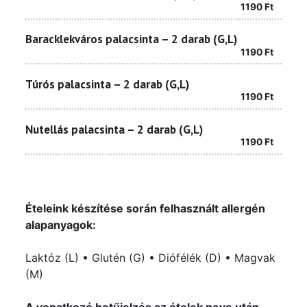
1190
Ft
Baracklekváros palacsinta – 2 darab (G,L)
1190
Ft
Túrós palacsinta – 2 darab (G,L)
1190
Ft
Nutellás palacsinta – 2 darab (G,L)
1190
Ft
Ételeink készítése során felhasznált allergén
alapanyagok:
Laktóz (L) • Glutén (G) • Diófélék (D) • Magvak
(M)