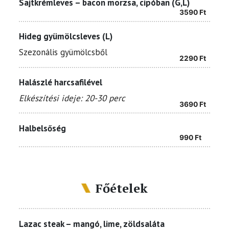
Sajtkrémleves – bacon morzsa, cipóban (G,L)
3590
Ft
Hideg gyümölcsleves (L)
Szezonális gyümölcsből
2290
Ft
Halászlé harcsafilével
Elkészítési ideje: 20-30 perc
3690
Ft
Halbelsőség
990
Ft
Főételek
Lazac steak – mangó, lime, zöldsaláta