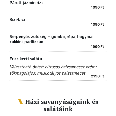
Párolt jázmin rizs
1090
Ft
Rizi-bizi
1090
Ft
Serpenyős zöldség – gomba, répa, hagyma,
cukkini, padlizsán
1990
Ft
Friss kerti saláta
Választható öntet: citrusos balzsamecet-krém;
tökmagolajos; muskotályos balzsamecet
2190
Ft
Házi savanyúságaink és
salátáink