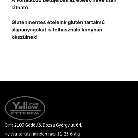
A vonatkozó betűjelzés az ételek neve után
látható.
Gluténmentes ételeink glutén tartalmú
alapanyagokat is felhasználó konyhán
készülnek!
Cím: 2100 Gödöllő, Dózsa Győrgy út 64.
Nyitva tartás: minden nap 11-23 óráig