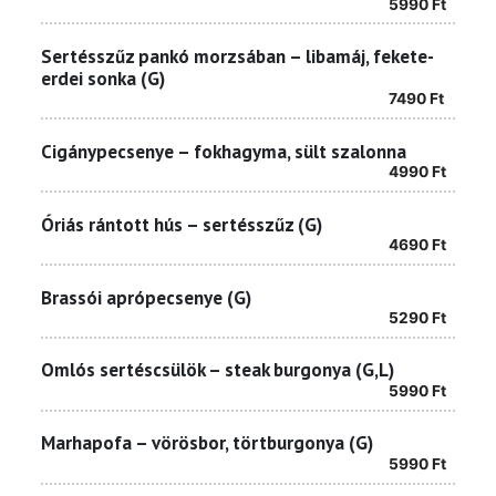
5990
Ft
Sertésszűz pankó morzsában – libamáj, fekete-
erdei sonka (G)
7490
Ft
Cigánypecsenye – fokhagyma, sült szalonna
4990
Ft
Óriás rántott hús – sertésszűz (G)
4690
Ft
Brassói aprópecsenye (G)
5290
Ft
Omlós sertéscsülök – steak burgonya (G,L)
5990
Ft
Marhapofa – vörösbor, törtburgonya (G)
5990
Ft