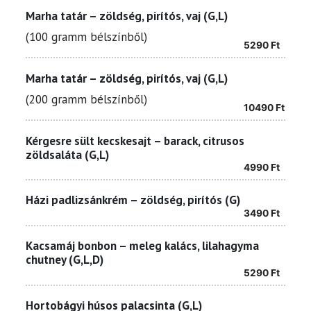
Marha tatár – zöldség, pirítós, vaj (G,L)
(100 gramm bélszínből)
5290
Ft
Marha tatár – zöldség, pirítós, vaj (G,L)
(200 gramm bélszínből)
10490
Ft
Kérgesre sült kecskesajt – barack, citrusos
zöldsaláta (G,L)
4990
Ft
Házi padlizsánkrém – zöldség, pirítós (G)
3490
Ft
Kacsamáj bonbon – meleg kalács, lilahagyma
chutney (G,L,D)
5290
Ft
Hortobágyi húsos palacsinta (G,L)