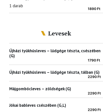
1 darab
1890
Ft
Levesek
Újházi tyúkhúsleves – lúdgége tészta, csészében
(G)
1790
Ft
Újházi tyúkhúsleves – lúdgége tészta, tálban (G)
2290
Ft
Májgombócleves – zöldségek (G)
2290
Ft
Jókai bableves csészében (G,L)
2290
Ft