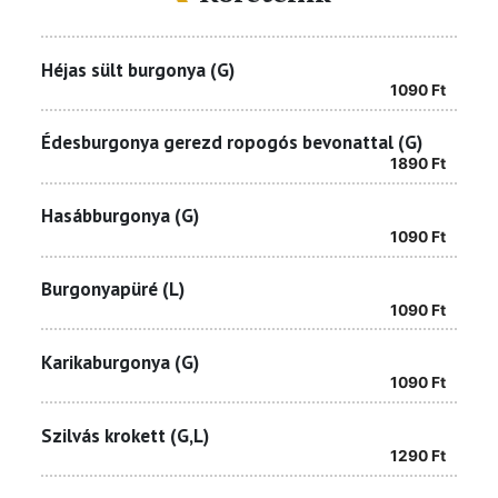
Héjas sült burgonya (G)
1090
Ft
Édesburgonya gerezd ropogós bevonattal (G)
1890
Ft
Hasábburgonya (G)
1090
Ft
Burgonyapüré (L)
1090
Ft
Karikaburgonya (G)
1090
Ft
Szilvás krokett (G,L)
1290
Ft