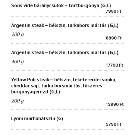
Sous vide báránycsülök – törtburgonya (G,L)
7990
Ft
Argentin steak – bélszín, tarkabors mártás (G,L)
200 g
8890
Ft
Argentin steak – bélszín, tarkabors mártás (G,L)
400 g
17790
Ft
Yellow Pub steak – bélszín, fekete-erdei sonka,
cheddar sajt, tarka borsmártás, fűszeres
burgonyagerezd (G,L)
200 g
13990
Ft
Lyoni marhahátszín (G)
5790
Ft