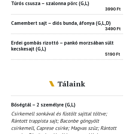
Túrós csusza – szalonna pörc (G,L)
3990
Ft
Camembert sajt – diós bunda, áfonya (G,L,D)
3490
Ft
Erdei gombás rizottó – pankó morzsában sült
kecskesajt (G,L)
5190
Ft
Tálaink
Bőségtál – 2 személyre (G,L)
Csirkemell sonkával és füstölt sajttal töltve;
Rántott trappista sajt; Baconbe göngyölt
csirkemell, Caprese csirke; Magvas szűz; Rántott