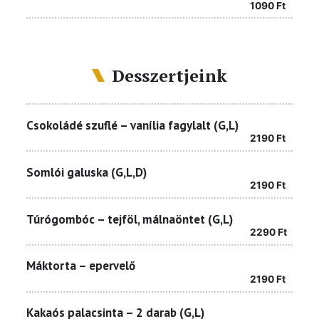
1090
Ft
Desszertjeink
Csokoládé szuflé – vanília fagylalt (G,L)
2190
Ft
Somlói galuska (G,L,D)
2190
Ft
Túrógombóc – tejföl, málnaöntet (G,L)
2290
Ft
Máktorta – epervelő
2190
Ft
Kakaós palacsinta – 2 darab (G,L)