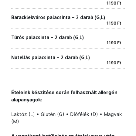
1190
Ft
Baracklekváros palacsinta – 2 darab (G,L)
1190
Ft
Túrós palacsinta – 2 darab (G,L)
1190
Ft
Nutellás palacsinta – 2 darab (G,L)
1190
Ft
Ételeink készítése során felhasznált allergén
alapanyagok:
Laktóz (L) • Glutén (G) • Diófélék (D) • Magvak
(M)