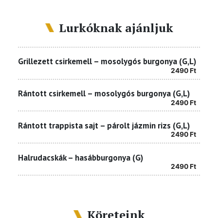
Lurkóknak ajánljuk
Grillezett csirkemell – mosolygós burgonya (G,L)
2490
Ft
Rántott csirkemell – mosolygós burgonya (G,L)
2490
Ft
Rántott trappista sajt – párolt jázmin rizs (G,L)
2490
Ft
Halrudacskák – hasábburgonya (G)
2490
Ft
Köreteink