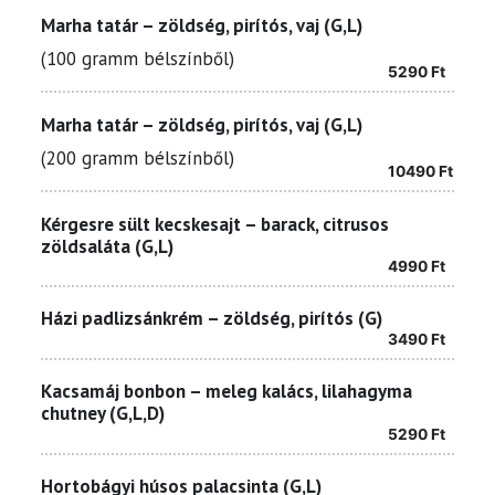
Marha tatár – zöldség, pirítós, vaj (G,L)
(100 gramm bélszínből)
5290
Ft
Marha tatár – zöldség, pirítós, vaj (G,L)
(200 gramm bélszínből)
10490
Ft
Kérgesre sült kecskesajt – barack, citrusos
zöldsaláta (G,L)
4990
Ft
Házi padlizsánkrém – zöldség, pirítós (G)
3490
Ft
Kacsamáj bonbon – meleg kalács, lilahagyma
chutney (G,L,D)
5290
Ft
Hortobágyi húsos palacsinta (G,L)