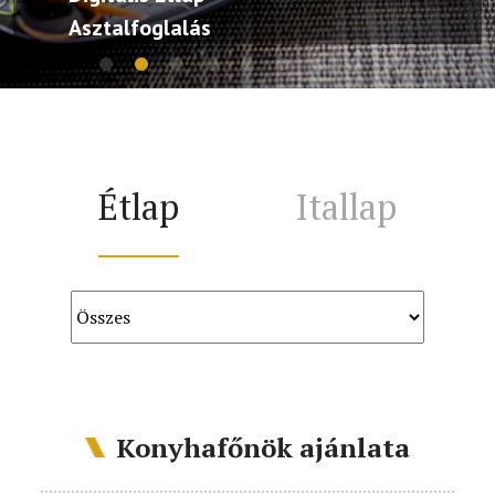
Asztalfoglalás
Étlap
Itallap
Konyhafőnök ajánlata