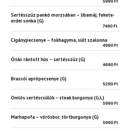
5990
Ft
Sertésszűz pankó morzsában – libamáj, fekete-
erdei sonka (G)
7490
Ft
Cigánypecsenye – fokhagyma, sült szalonna
4990
Ft
Óriás rántott hús – sertésszűz (G)
4690
Ft
Brassói aprópecsenye (G)
5290
Ft
Omlós sertéscsülök – steak burgonya (G,L)
5990
Ft
Marhapofa – vörösbor, törtburgonya (G)
5990
Ft