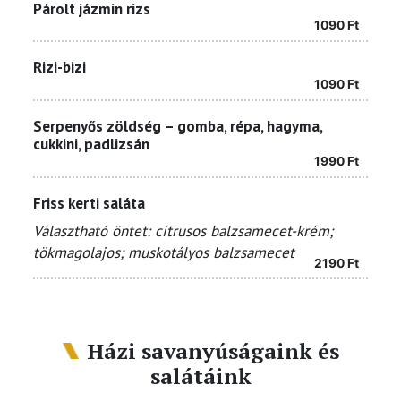
Párolt jázmin rizs
1090
Ft
Rizi-bizi
1090
Ft
Serpenyős zöldség – gomba, répa, hagyma,
cukkini, padlizsán
1990
Ft
Friss kerti saláta
Választható öntet: citrusos balzsamecet-krém;
tökmagolajos; muskotályos balzsamecet
2190
Ft
Házi savanyúságaink és
salátáink