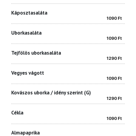
Káposztasaláta
1090
Ft
Uborkasaláta
1090
Ft
Tejfölös uborkasaláta
1290
Ft
Vegyes vágott
1090
Ft
Kovászos uborka / idény szerint (G)
1290
Ft
Cékla
1090
Ft
Almapaprika