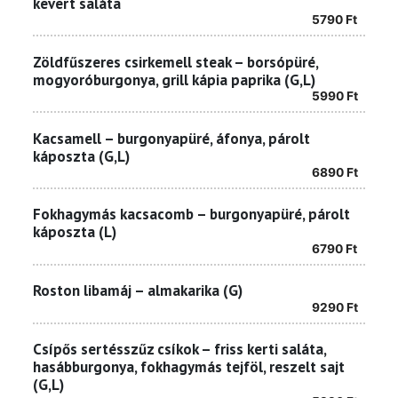
kevert saláta
5790
Ft
Zöldfűszeres csirkemell steak – borsópüré,
mogyoróburgonya, grill kápia paprika (G,L)
5990
Ft
Kacsamell – burgonyapüré, áfonya, párolt
káposzta (G,L)
6890
Ft
Fokhagymás kacsacomb – burgonyapüré, párolt
káposzta (L)
6790
Ft
Roston libamáj – almakarika (G)
9290
Ft
Csípős sertésszűz csíkok – friss kerti saláta,
hasábburgonya, fokhagymás tejföl, reszelt sajt
(G,L)