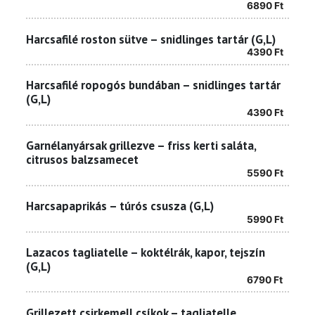
6890
Ft
Harcsafilé roston sütve – snidlinges tartár (G,L)
4390
Ft
Harcsafilé ropogós bundában – snidlinges tartár
(G,L)
4390
Ft
Garnélanyársak grillezve – friss kerti saláta,
citrusos balzsamecet
5590
Ft
Harcsapaprikás – túrós csusza (G,L)
5990
Ft
Lazacos tagliatelle – koktélrák, kapor, tejszín
(G,L)
6790
Ft
Grillezett csirkemell csíkok – tagliatelle,