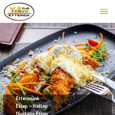
FŐOLDAL
ÉTLAP – ITALLAP
KONYHAFŐNÖK AJÁNLATA
RÓLUNK ÍRTÁK
“DRIVE IN”
GALÉRIA
Éttermünk
KAPCSOLAT
Étlap – Itallap
Digitális Étlap