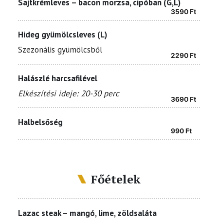
Sajtkrémleves – bacon morzsa, cipóban (G,L)
3590
Ft
Hideg gyümölcsleves (L)
Szezonális gyümölcsből
2290
Ft
Halászlé harcsafilével
Elkészítési ideje: 20-30 perc
3690
Ft
Halbelsőség
990
Ft
Főételek
Lazac steak – mangó, lime, zöldsaláta