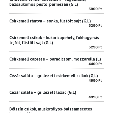
bazsalikomos pesto, parmezán (G,L)
5990
Ft
Csirkemell rántva – sonka, füstölt sajt (G,L)
5290
Ft
Csirkemell csíkok – kukoricapehely, fokhagymás
tejföl, füstölt sajt (G,L)
5290
Ft
Csirkemell caprese – paradicsom, mozzarella (L)
4490
Ft
Cézár saláta – grillezett csirkemell csíkok (G,L)
4990
Ft
Cézár saláta – grillezett lazac (G,L)
4990
Ft
Bélszín csíkok, muskotályos-balzsamecetes