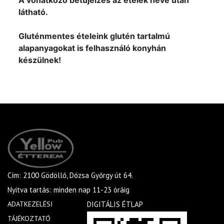
A vonatkozó betűjelzés az ételek neve után
látható.
Gluténmentes ételeink glutén tartalmú
alapanyagokat is felhasználó konyhán
készülnek!
Cím: 2100 Gödöllő, Dózsa Győrgy út 64.
Nyitva tartás: minden nap 11-23 óráig
ADATKEZELÉSI
DIGITÁLIS ÉTLAP
TÁJÉKOZTATÓ