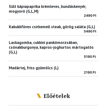
Sült kápiapaprika krémleves, bundáskenyér,
mogyoró (G,L,M)
2490
Ft
Kakukkfüves csirkemell steak, görög saláta (G,L)
5490
Ft
Laskagomba, cukkini pankómorzsában,
csónakburgonya, kapros-joghurtos mártogatós
(G,L)
5190
Ft
Madártej, friss gyümölcs (L)
2190
Ft
Előételek