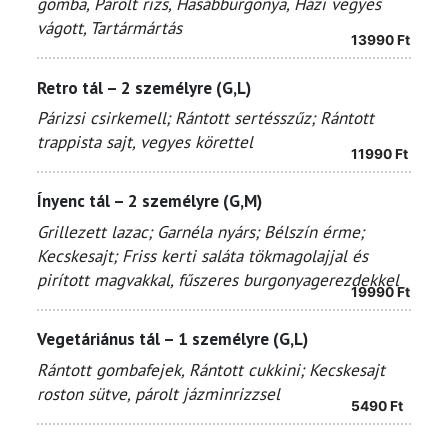
gomba,
Párolt rizs, Hasábburgonya, Házi vegyes
vágott, Tartármártás
13990
Ft
Retro tál – 2 személyre (G,L)
Párizsi csirkemell; Rántott sertésszűz; Rántott
trappista sajt, vegyes körettel
11990
Ft
Ínyenc tál – 2 személyre (G,M)
Grillezett lazac; Garnéla nyárs; Bélszín érme;
Kecskesajt; Friss kerti saláta tökmagolajjal és
pirított magvakkal, fűszeres burgonyagerezdekkel
19990
Ft
Vegetáriánus tál – 1 személyre (G,L)
Rántott gombafejek, Rántott cukkini; Kecskesajt
roston sütve, párolt jázminrizzsel
5490
Ft