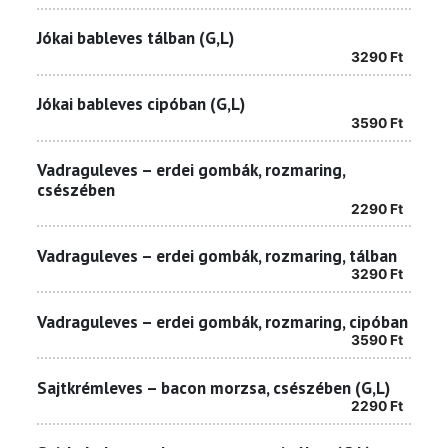
Jókai bableves tálban (G,L)
3290
Ft
Jókai bableves cipóban (G,L)
3590
Ft
Vadraguleves – erdei gombák, rozmaring,
csészében
2290
Ft
Vadraguleves – erdei gombák, rozmaring, tálban
3290
Ft
Vadraguleves – erdei gombák, rozmaring, cipóban
3590
Ft
Sajtkrémleves – bacon morzsa, csészében (G,L)
2290
Ft