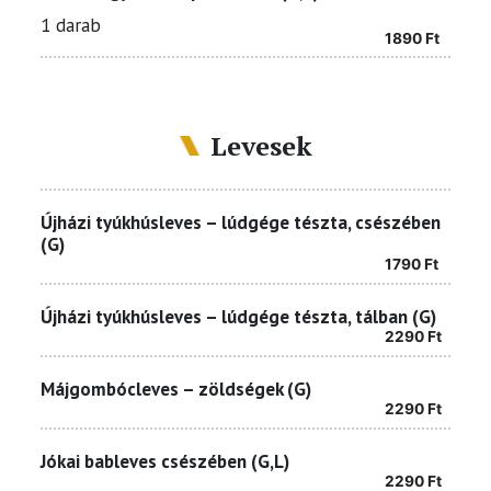
1 darab
1890
Ft
Levesek
Újházi tyúkhúsleves – lúdgége tészta, csészében
(G)
1790
Ft
Újházi tyúkhúsleves – lúdgége tészta, tálban (G)
2290
Ft
Májgombócleves – zöldségek (G)
2290
Ft
Jókai bableves csészében (G,L)
2290
Ft