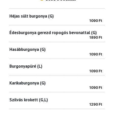
Héjas sült burgonya (G)
1090
Ft
Édesburgonya gerezd ropogós bevonattal (G)
1890
Ft
Hasábburgonya (G)
1090
Ft
Burgonyapüré (L)
1090
Ft
Karikaburgonya (G)
1090
Ft
Szilvás krokett (G,L)
1290
Ft