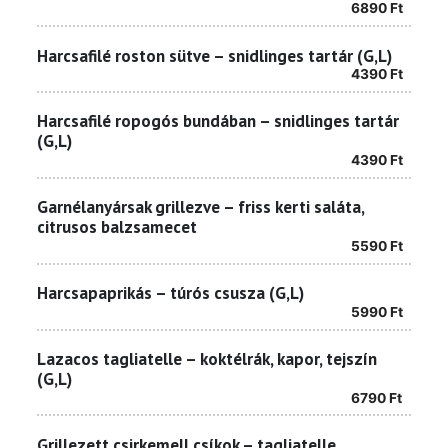
6890
Ft
Harcsafilé roston sütve – snidlinges tartár (G,L)
4390
Ft
Harcsafilé ropogós bundában – snidlinges tartár
(G,L)
4390
Ft
Garnélanyársak grillezve – friss kerti saláta,
citrusos balzsamecet
5590
Ft
Harcsapaprikás – túrós csusza (G,L)
5990
Ft
Lazacos tagliatelle – koktélrák, kapor, tejszín
(G,L)
6790
Ft
Grillezett csirkemell csíkok – tagliatelle,