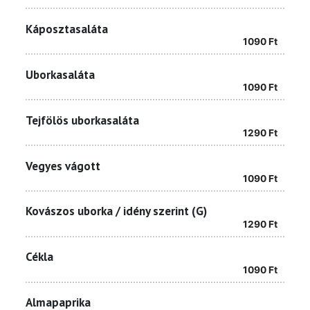
Káposztasaláta
1090
Ft
Uborkasaláta
1090
Ft
Tejfölös uborkasaláta
1290
Ft
Vegyes vágott
1090
Ft
Kovászos uborka / idény szerint (G)
1290
Ft
Cékla
1090
Ft
Almapaprika