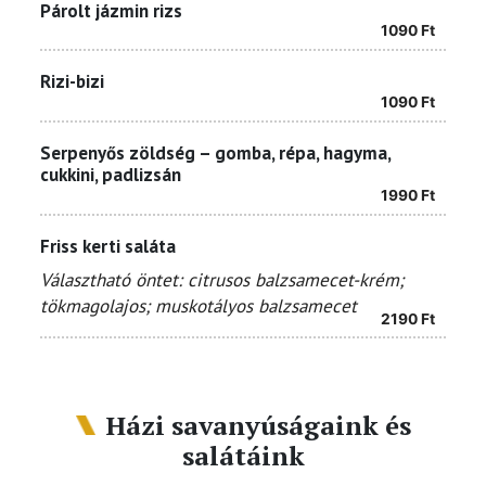
Párolt jázmin rizs
1090
Ft
Rizi-bizi
1090
Ft
Serpenyős zöldség – gomba, répa, hagyma,
cukkini, padlizsán
1990
Ft
Friss kerti saláta
Választható öntet: citrusos balzsamecet-krém;
tökmagolajos; muskotályos balzsamecet
2190
Ft
Házi savanyúságaink és
salátáink