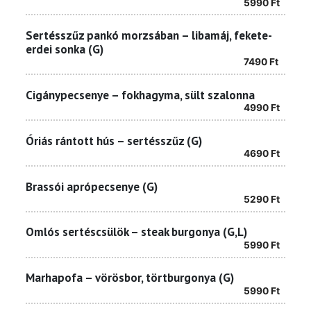
5990
Ft
Sertésszűz pankó morzsában – libamáj, fekete-
erdei sonka (G)
7490
Ft
Cigánypecsenye – fokhagyma, sült szalonna
4990
Ft
Óriás rántott hús – sertésszűz (G)
4690
Ft
Brassói aprópecsenye (G)
5290
Ft
Omlós sertéscsülök – steak burgonya (G,L)
5990
Ft
Marhapofa – vörösbor, törtburgonya (G)
5990
Ft