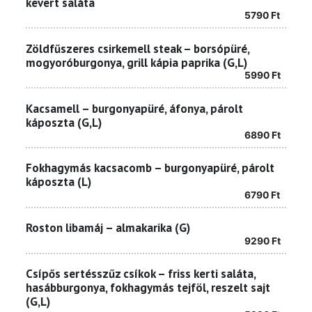
kevert saláta
5790
Ft
Zöldfűszeres csirkemell steak – borsópüré,
mogyoróburgonya, grill kápia paprika (G,L)
5990
Ft
Kacsamell – burgonyapüré, áfonya, párolt
káposzta (G,L)
6890
Ft
Fokhagymás kacsacomb – burgonyapüré, párolt
káposzta (L)
6790
Ft
Roston libamáj – almakarika (G)
9290
Ft
Csípős sertésszűz csíkok – friss kerti saláta,
hasábburgonya, fokhagymás tejföl, reszelt sajt
(G,L)