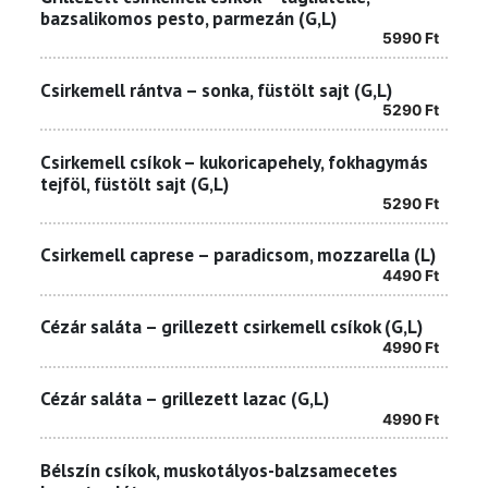
bazsalikomos pesto, parmezán (G,L)
5990
Ft
Csirkemell rántva – sonka, füstölt sajt (G,L)
5290
Ft
Csirkemell csíkok – kukoricapehely, fokhagymás
tejföl, füstölt sajt (G,L)
5290
Ft
Csirkemell caprese – paradicsom, mozzarella (L)
4490
Ft
Cézár saláta – grillezett csirkemell csíkok (G,L)
4990
Ft
Cézár saláta – grillezett lazac (G,L)
4990
Ft
Bélszín csíkok, muskotályos-balzsamecetes