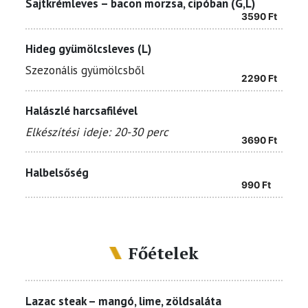
Sajtkrémleves – bacon morzsa, cipóban (G,L)
3590
Ft
Hideg gyümölcsleves (L)
Szezonális gyümölcsből
2290
Ft
Halászlé harcsafilével
Elkészítési ideje: 20-30 perc
3690
Ft
Halbelsőség
990
Ft
Főételek
Lazac steak – mangó, lime, zöldsaláta