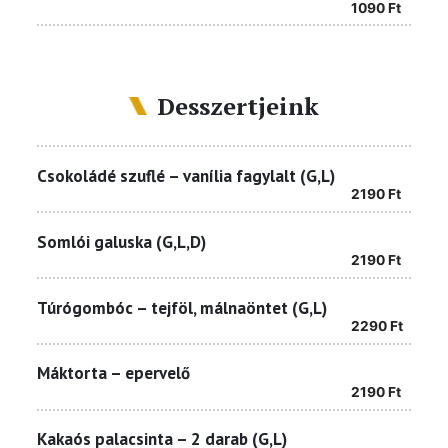
1090
Ft
Desszertjeink
Csokoládé szuflé – vanília fagylalt (G,L)
2190
Ft
Somlói galuska (G,L,D)
2190
Ft
Túrógombóc – tejföl, málnaöntet (G,L)
2290
Ft
Máktorta – epervelő
2190
Ft
Kakaós palacsinta – 2 darab (G,L)