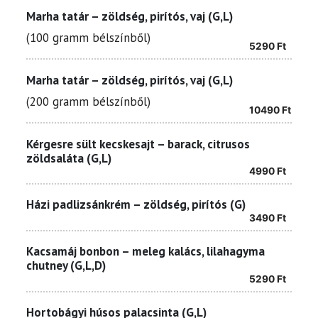
Marha tatár – zöldség, pirítós, vaj (G,L)
(100 gramm bélszínből)
5290
Ft
Marha tatár – zöldség, pirítós, vaj (G,L)
(200 gramm bélszínből)
10490
Ft
Kérgesre sült kecskesajt – barack, citrusos
zöldsaláta (G,L)
4990
Ft
Házi padlizsánkrém – zöldség, pirítós (G)
3490
Ft
Kacsamáj bonbon – meleg kalács, lilahagyma
chutney (G,L,D)
5290
Ft
Hortobágyi húsos palacsinta (G,L)