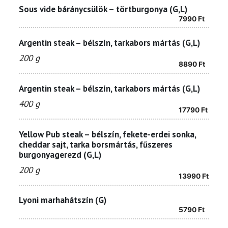
Sous vide báránycsülök – törtburgonya (G,L)
7990
Ft
Argentin steak – bélszín, tarkabors mártás (G,L)
200 g
8890
Ft
Argentin steak – bélszín, tarkabors mártás (G,L)
400 g
17790
Ft
Yellow Pub steak – bélszín, fekete-erdei sonka,
cheddar sajt, tarka borsmártás, fűszeres
burgonyagerezd (G,L)
200 g
13990
Ft
Lyoni marhahátszín (G)
5790
Ft