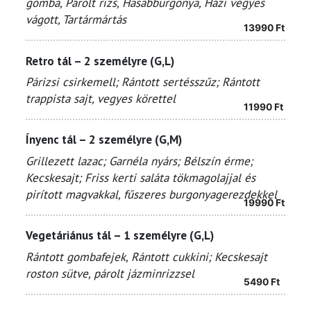
gomba,
Párolt rizs, Hasábburgonya, Házi vegyes
vágott, Tartármártás
13990
Ft
Retro tál – 2 személyre (G,L)
Párizsi csirkemell; Rántott sertésszűz; Rántott
trappista sajt, vegyes körettel
11990
Ft
Ínyenc tál – 2 személyre (G,M)
Grillezett lazac; Garnéla nyárs; Bélszín érme;
Kecskesajt; Friss kerti saláta tökmagolajjal és
pirított magvakkal, fűszeres burgonyagerezdekkel
19990
Ft
Vegetáriánus tál – 1 személyre (G,L)
Rántott gombafejek, Rántott cukkini; Kecskesajt
roston sütve, párolt jázminrizzsel
5490
Ft