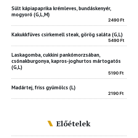
Sült kápiapaprika krémleves, bundáskenyér,
mogyoró (G,L,M)
2490
Ft
Kakukkfüves csirkemell steak, görög saláta (G,L)
5490
Ft
Laskagomba, cukkini pankómorzsában,
csónakburgonya, kapros-joghurtos mártogatós
(G,L)
5190
Ft
Madártej, friss gyümölcs (L)
2190
Ft
Előételek