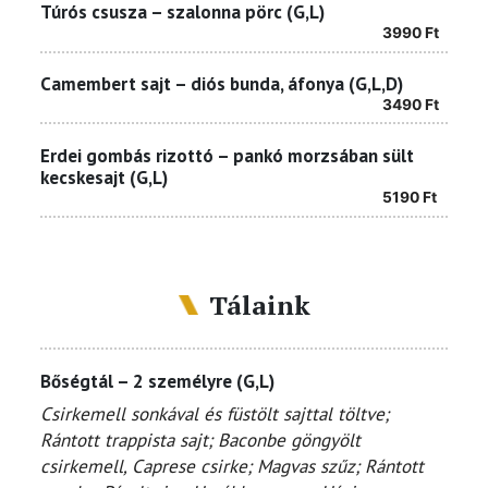
Túrós csusza – szalonna pörc (G,L)
3990
Ft
Camembert sajt – diós bunda, áfonya (G,L,D)
3490
Ft
Erdei gombás rizottó – pankó morzsában sült
kecskesajt (G,L)
5190
Ft
Tálaink
Bőségtál – 2 személyre (G,L)
Csirkemell sonkával és füstölt sajttal töltve;
Rántott trappista sajt; Baconbe göngyölt
csirkemell, Caprese csirke; Magvas szűz; Rántott