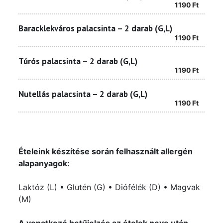
1190
Ft
Baracklekváros palacsinta – 2 darab (G,L)
1190
Ft
Túrós palacsinta – 2 darab (G,L)
1190
Ft
Nutellás palacsinta – 2 darab (G,L)
1190
Ft
Ételeink készítése során felhasznált allergén
alapanyagok:
Laktóz (L) • Glutén (G) • Diófélék (D) • Magvak
(M)