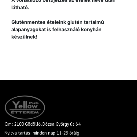
A vonatkozó betűjelzés az ételek neve után
látható.
Gluténmentes ételeink glutén tartalmú
alapanyagokat is felhasználó konyhán
készülnek!
Cím: 2100 Gödöllő, Dózsa Győrgy út 64.
Nyitva tartás: minden nap 11-23 óráig