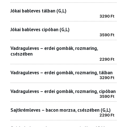
Jókai bableves tálban (G,L)
3290
Ft
Jókai bableves cipóban (G,L)
3590
Ft
Vadraguleves – erdei gombák, rozmaring,
csészében
2290
Ft
Vadraguleves – erdei gombák, rozmaring, tálban
3290
Ft
Vadraguleves – erdei gombák, rozmaring, cipóban
3590
Ft
Sajtkrémleves – bacon morzsa, csészében (G,L)
2290
Ft