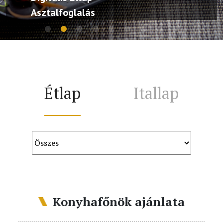
Asztalfoglalás
Étlap
Itallap
Konyhafőnök ajánlata