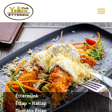
FŐOLDAL
ÉTLAP – ITALLAP
KONYHAFŐNÖK AJÁNLATA
RÓLUNK ÍRTÁK
“DRIVE IN”
GALÉRIA
Éttermünk
KAPCSOLAT
Étlap – Itallap
Digitális Étlap