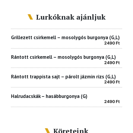
Lurkóknak ajánljuk
Grillezett csirkemell – mosolygós burgonya (G,L)
2490
Ft
Rántott csirkemell – mosolygós burgonya (G,L)
2490
Ft
Rántott trappista sajt – párolt jázmin rizs (G,L)
2490
Ft
Halrudacskák – hasábburgonya (G)
2490
Ft
Köreteink