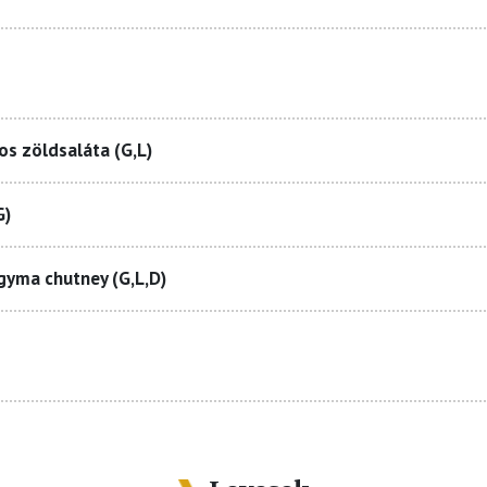
sos zöldsaláta (G,L)
G)
gyma chutney (G,L,D)