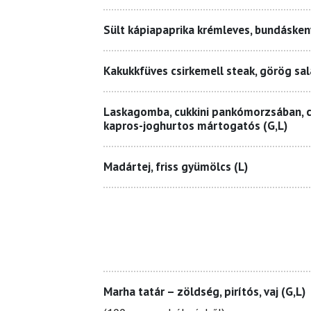
Sült kápiapaprika krémleves, bundásken
Kakukkfüves csirkemell steak, görög sal
Laskagomba, cukkini pankómorzsában, 
kapros-joghurtos mártogatós (G,L)
Madártej, friss gyümölcs (L)
Marha tatár – zöldség, pirítós, vaj (G,L)