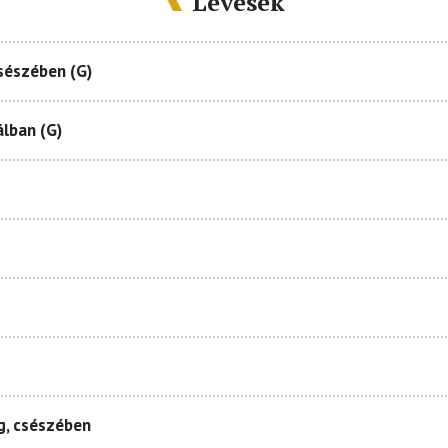
Levesek
csészében (G)
álban (G)
g, csészében