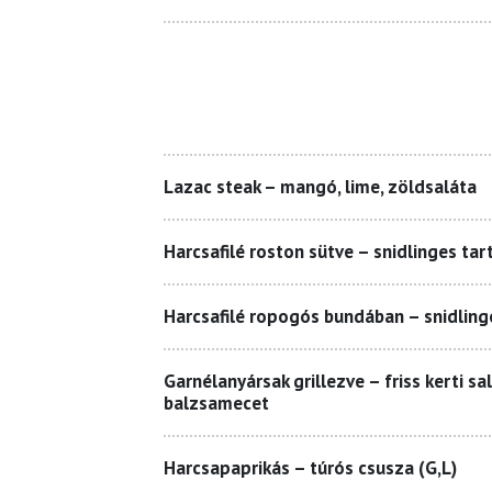
Lazac steak – mangó, lime, zöldsaláta
Harcsafilé roston sütve – snidlinges tart
Harcsafilé ropogós bundában – snidlinge
Garnélanyársak grillezve – friss kerti sal
balzsamecet
Harcsapaprikás – túrós csusza (G,L)