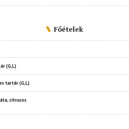
Főételek
ár (G,L)
s tartár (G,L)
áta, citrusos