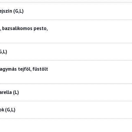
ejszín (G,L)
le, bazsalikomos pesto,
G,L)
agymás tejföl, füstölt
rella (L)
ok (G,L)