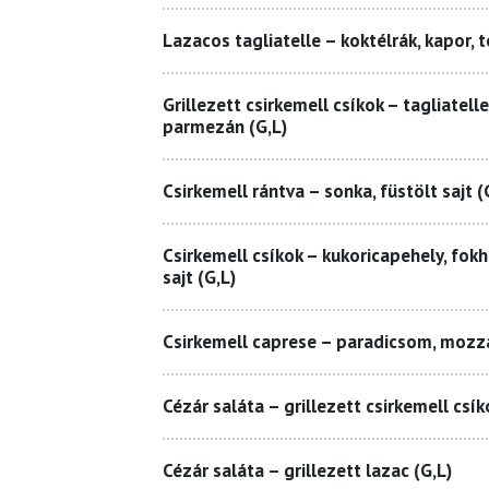
Lazacos tagliatelle – koktélrák, kapor, t
Grillezett csirkemell csíkok – tagliatel
parmezán (G,L)
Csirkemell rántva – sonka, füstölt sajt (
Csirkemell csíkok – kukoricapehely, fokh
sajt (G,L)
Csirkemell caprese – paradicsom, mozza
Cézár saláta – grillezett csirkemell csík
Cézár saláta – grillezett lazac (G,L)