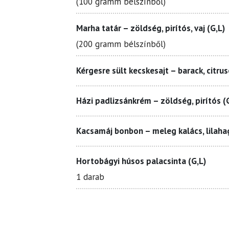
(100 gramm bélszínből)
Marha tatár – zöldség, pirítós, vaj (G,L)
(200 gramm bélszínből)
Kérgesre sült kecskesajt – barack, citru
Házi padlizsánkrém – zöldség, pirítós (
Kacsamáj bonbon – meleg kalács, lilaha
Hortobágyi húsos palacsinta (G,L)
1 darab