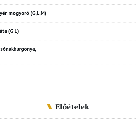
yér, mogyoró (G,L,M)
áta (G,L)
csónakburgonya,
Előételek