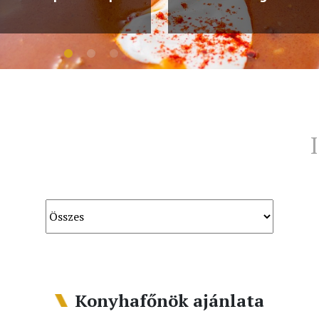
I
Konyhafőnök ajánlata