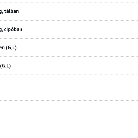
, tálban
g, cipóban
n (G,L)
(G,L)