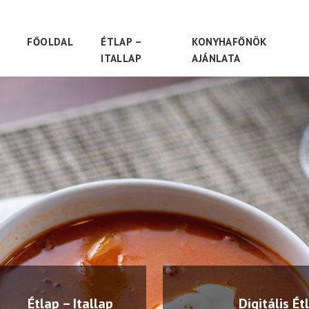
FŐOLDAL
ÉTLAP –
KONYHAFŐNÖK
ITALLAP
AJÁNLATA
Étlap – Itallap
Digitális Ét