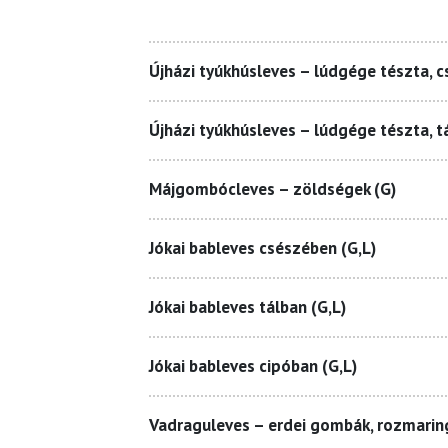
Újházi tyúkhúsleves – lúdgége tészta, 
Újházi tyúkhúsleves – lúdgége tészta, t
Májgombócleves – zöldségek (G)
Jókai bableves csészében (G,L)
Jókai bableves tálban (G,L)
Jókai bableves cipóban (G,L)
Vadraguleves – erdei gombák, rozmarin