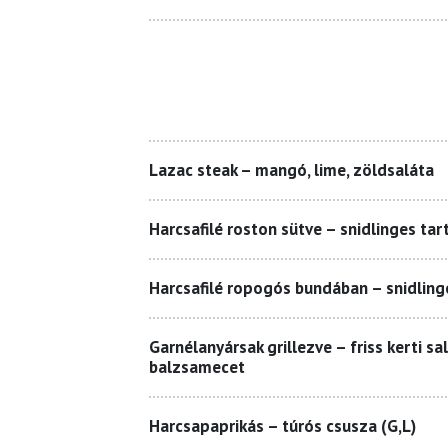
Lazac steak – mangó, lime, zöldsaláta
Harcsafilé roston sütve – snidlinges tart
Harcsafilé ropogós bundában – snidlinge
Garnélanyársak grillezve – friss kerti sal
balzsamecet
Harcsapaprikás – túrós csusza (G,L)