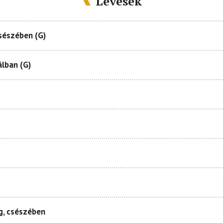
Levesek
csészében (G)
álban (G)
g, csészében