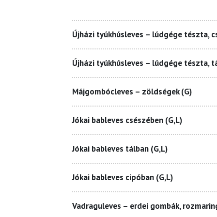
Újházi tyúkhúsleves – lúdgége tészta, 
Újházi tyúkhúsleves – lúdgége tészta, t
Májgombócleves – zöldségek (G)
Jókai bableves csészében (G,L)
Jókai bableves tálban (G,L)
Jókai bableves cipóban (G,L)
Vadraguleves – erdei gombák, rozmarin