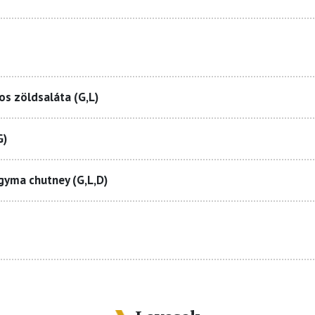
sos zöldsaláta (G,L)
G)
gyma chutney (G,L,D)