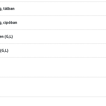
, tálban
g, cipóban
n (G,L)
(G,L)