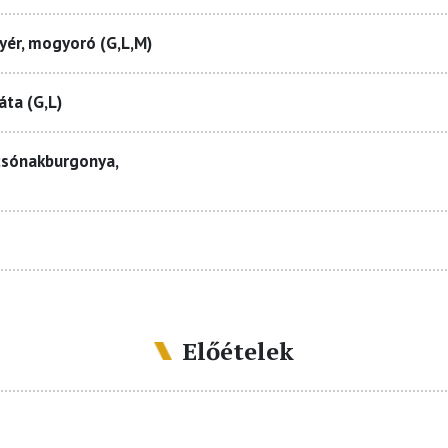
yér, mogyoró (G,L,M)
áta (G,L)
csónakburgonya,
Előételek