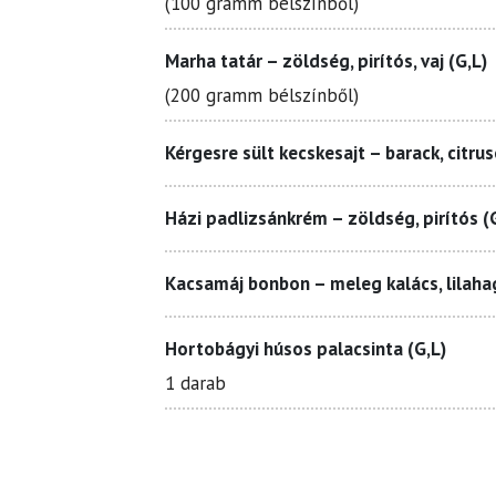
(100 gramm bélszínből)
Marha tatár – zöldség, pirítós, vaj (G,L)
(200 gramm bélszínből)
Kérgesre sült kecskesajt – barack, citru
Házi padlizsánkrém – zöldség, pirítós (
Kacsamáj bonbon – meleg kalács, lilaha
Hortobágyi húsos palacsinta (G,L)
1 darab