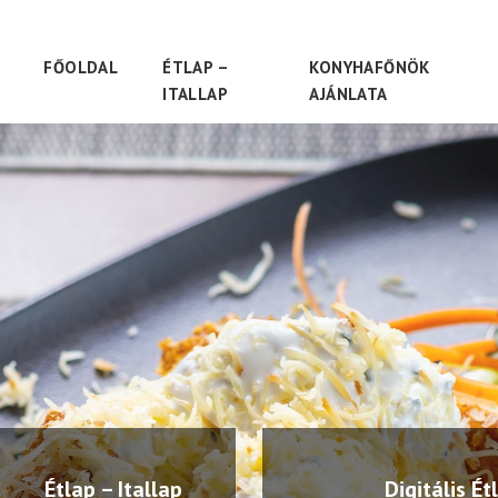
FŐOLDAL
ÉTLAP –
KONYHAFŐNÖK
ITALLAP
AJÁNLATA
Étlap – Itallap
Digitális Ét