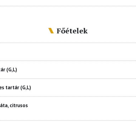
Főételek
ár (G,L)
s tartár (G,L)
áta, citrusos