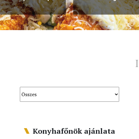
I
Konyhafőnök ajánlata