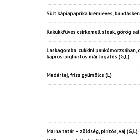
Sült kápiapaprika krémleves, bundásken
Kakukkfüves csirkemell steak, görög sal
Laskagomba, cukkini pankómorzsában, 
kapros-joghurtos mártogatós (G,L)
Madártej, friss gyümölcs (L)
Marha tatár – zöldség, pirítós, vaj (G,L)