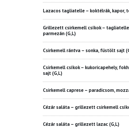
Lazacos tagliatelle – koktélrák, kapor, t
Grillezett csirkemell csíkok – tagliatel
parmezán (G,L)
Csirkemell rántva – sonka, füstölt sajt (
Csirkemell csíkok – kukoricapehely, fokh
sajt (G,L)
Csirkemell caprese – paradicsom, mozza
Cézár saláta – grillezett csirkemell csík
Cézár saláta – grillezett lazac (G,L)