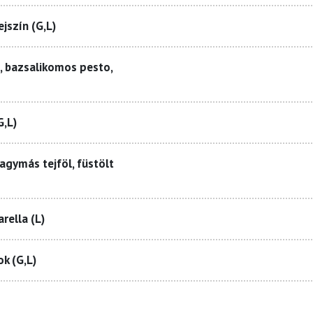
ejszín (G,L)
le, bazsalikomos pesto,
G,L)
agymás tejföl, füstölt
rella (L)
ok (G,L)