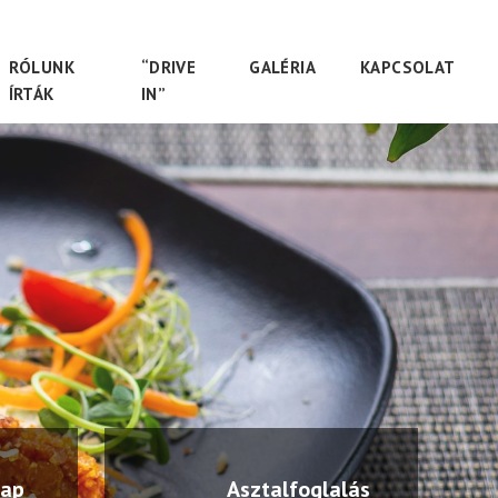
RÓLUNK
“DRIVE
GALÉRIA
KAPCSOLAT
ÍRTÁK
IN”
lap
Asztalfoglalás